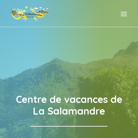
ACCUEIL
TARIFS
LE CENTRE
ACTIVITÉS & ENVIRONNEMENT
HISTOIRE & PHILOSOPHIE DU LIEU
Centre de vacances de
CONTACT & RÉSERVATION
La Salamandre
On parle de nous
FACEBOOK