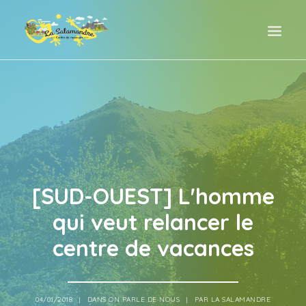
ACCUEIL
TARIFS
LE CENTRE
ACTIVITÉS & ENVIRONNEMENT
[SUD-OUEST] L'homme
HISTOIRE & PHILOSOPHIE DU LIEU
qui veut relancer le
CONTACT & RÉSERVATION
centre de vacances
On parle de nous
04/01/2018
|
DANS ON PARLE DE NOUS
|
PAR LA SALAMANDRE
FACEBOOK